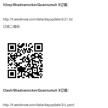
V2ray/Shadowrocket/Quantumult X订阅：
http://it.weoknow.com/data/dayupdate/2/z1.txt
订阅二维码
Clash/Shadowrocket/Quantumult X订阅：
http://it.weoknow.com/data/dayupdate/2/z.yaml