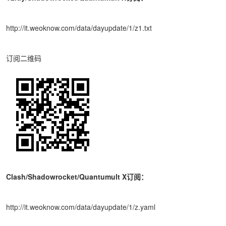
http://it.weoknow.com/data/dayupdate/1/z1.txt
订阅二维码
Clash/Shadowrocket/Quantumult X订阅：
http://it.weoknow.com/data/dayupdate/1/z.yaml