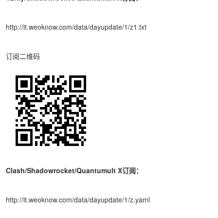
http://it.weoknow.com/data/dayupdate/1/z1.txt
订阅二维码
Clash/Shadowrocket/Quantumult X订阅：
http://it.weoknow.com/data/dayupdate/1/z.yaml