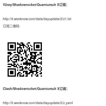
V2ray/Shadowrocket/Quantumult X订阅：
http://it.weoknow.com/data/dayupdate/2/z1.txt
订阅二维码
Clash/Shadowrocket/Quantumult X订阅：
http://it.weoknow.com/data/dayupdate/2/z.yaml