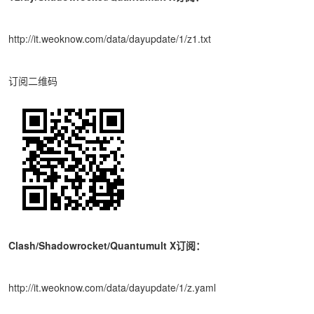
http://it.weoknow.com/data/dayupdate/1/z1.txt
订阅二维码
Clash/Shadowrocket/Quantumult X订阅：
http://it.weoknow.com/data/dayupdate/1/z.yaml