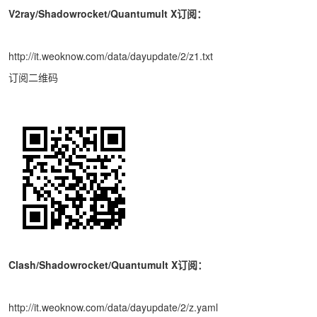
V2ray/Shadowrocket/Quantumult X订阅：
http://it.weoknow.com/data/dayupdate/2/z1.txt
订阅二维码
Clash/Shadowrocket/Quantumult X订阅：
http://it.weoknow.com/data/dayupdate/2/z.yaml