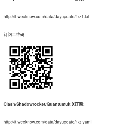
http://it.weoknow.com/data/dayupdate/1/z1.txt
订阅二维码
Clash/Shadowrocket/Quantumult X订阅：
http://it.weoknow.com/data/dayupdate/1/z.yaml