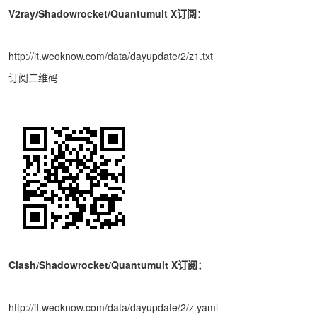
V2ray/Shadowrocket/Quantumult X订阅：
http://it.weoknow.com/data/dayupdate/2/z1.txt
订阅二维码
Clash/Shadowrocket/Quantumult X订阅：
http://it.weoknow.com/data/dayupdate/2/z.yaml