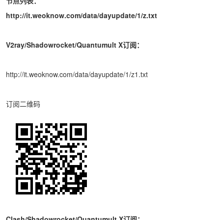
节点列表：
http://it.weoknow.com/data/dayupdate/1/z.txt
V2ray/Shadowrocket/Quantumult X订阅：
http://it.weoknow.com/data/dayupdate/1/z1.txt
订阅二维码
Clash/Shadowrocket/Quantumult X订阅：