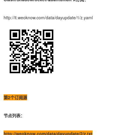
http://it.weoknow.com/data/dayupdate/1/z.yaml
第2个订阅源
节点列表：
http://weoknow.com/data/dayupdate/2/z.txt