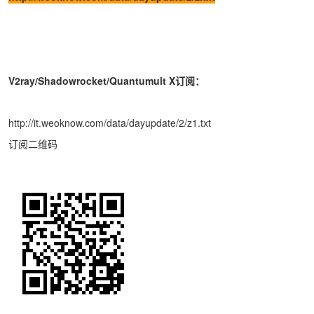
V2ray/Shadowrocket/Quantumult X订阅：
http://it.weoknow.com/data/dayupdate/2/z1.txt
订阅二维码