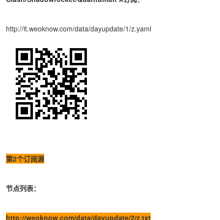
http://it.weoknow.com/data/dayupdate/1/z.yaml
第2个订阅源
节点列表：
http://weoknow.com/data/dayupdate/2/z.txt