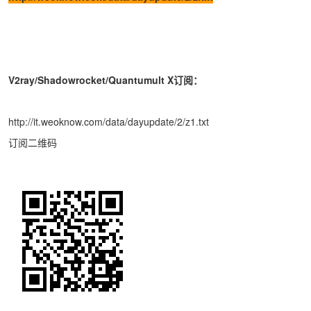
V2ray/Shadowrocket/Quantumult X订阅：
http://it.weoknow.com/data/dayupdate/2/z1.txt
订阅二维码