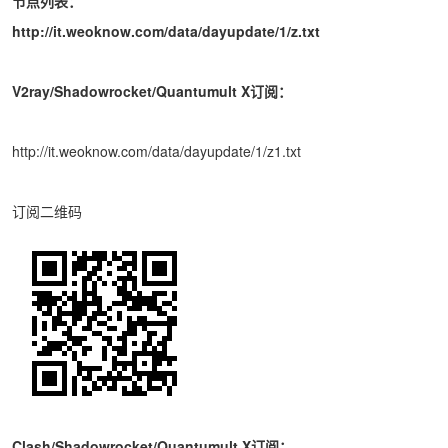
节点列表：
http://it.weoknow.com/data/dayupdate/1/z.txt
V2ray/Shadowrocket/Quantumult X订阅：
http://it.weoknow.com/data/dayupdate/1/z1.txt
订阅二维码
Clash/Shadowrocket/Quantumult X订阅：